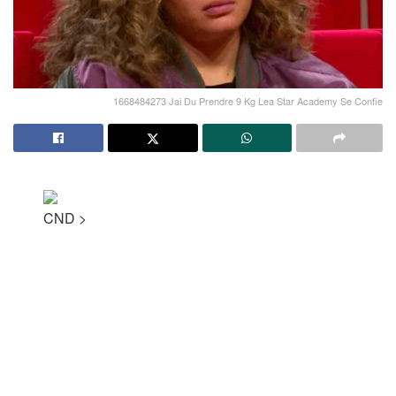
1668484273 Jai Du Prendre 9 Kg Lea Star Academy Se Confie
CND
>