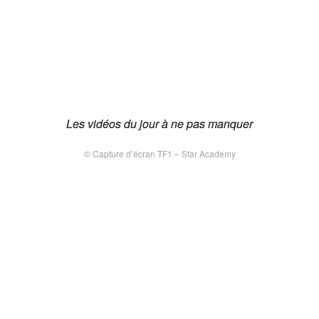
Les vidéos du jour à ne pas manquer
Les vidéos du jour à ne pas manquer
© Capture d’écran TF1 – Star Academy