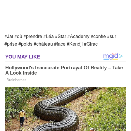
#Jai #dû #prendre #Léa #Star #Academy #confie #sur
#prise #poids #château #face #Kendji #Girac