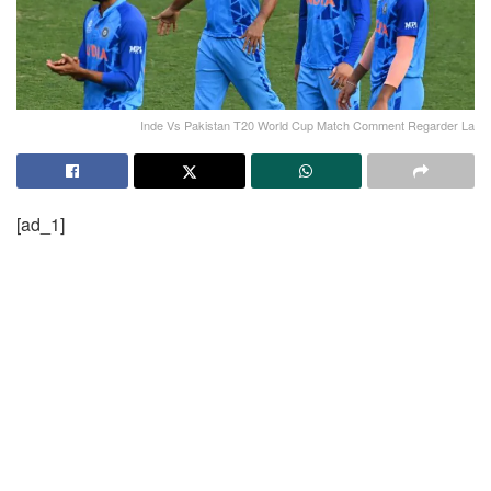
Inde Vs Pakistan T20 World Cup Match Comment Regarder La
[ad_1]