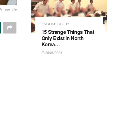
#image_title
ENGLISH STORY
15 Strange Things That
Only Exist in North
Korea…
26/06/2024