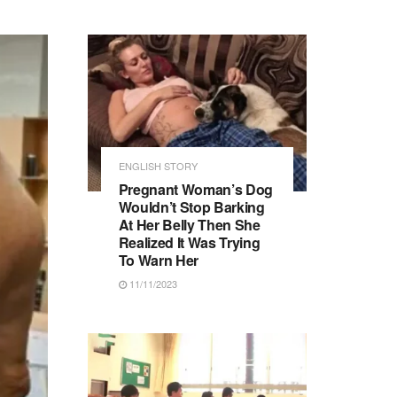
ENGLISH STORY
Pregnant Woman’s Dog
Wouldn’t Stop Barking
At Her Belly Then She
Realized It Was Trying
To Warn Her
11/11/2023