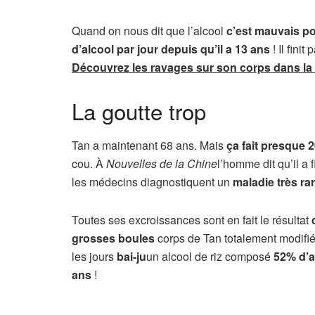
Quand on nous dit que l’alcool
c’est mauvais po
d’alcool par jour depuis qu’il a 13 ans
! Il fini
Découvrez les ravages sur son corps dans la
La goutte trop
Tan a maintenant 68 ans. Mais
ça fait presque 
cou. À
Nouvelles de la Chine
l’homme dit qu’il a 
les médecins diagnostiquent un
maladie très ra
Toutes ses excroissances sont en fait le résultat
grosses boules
corps de Tan totalement modifi
les jours
bai-ju
un alcool de riz composé
52% d’a
ans
!