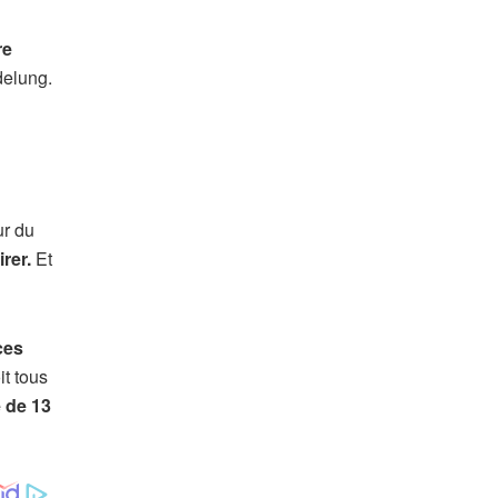
re
delung.
r du
irer.
Et
ces
it tous
 de 13