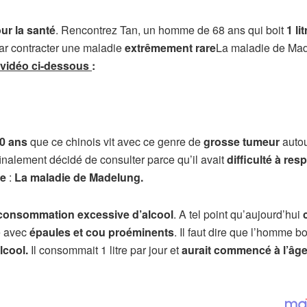
ur la santé
. Rencontrez Tan, un homme de 68 ans qui boit
1 lit
t par contracter une maladie
extrêmement rare
La maladie de Ma
 vidéo ci-dessous
:
20 ans
que ce chinois vit avec ce genre de
grosse tumeur
autou
finalement décidé de consulter parce qu’il avait
difficulté à resp
re
:
La maladie de Madelung.
consommation excessive d’alcool
. A tel point qu’aujourd’hui
é avec
épaules et cou proéminents
. Il faut dire que l’homme bo
lcool.
Il consommait 1 litre par jour et
aurait commencé à l’âge