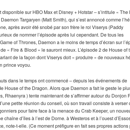
 disponible sur HBO Max et Disney + Hotstar – s’intitule « Th
ce Daemon Targaryen (Matt Smith), qui s’est annoncé comme l’hér
ne, après avoir été snobé par son frère le roi Viserys (Paddy
 curieux de nommer l’épisode après lui cependant. De tous les
e Game of Thrones, Daemon a le moins de temps d’écran sur l’é
urs de « Fire & Blood » le sauront mieux. L’épisode 2 de House of 
arlant de la façon dont Viserys doit « produire » de nouveaux hér
 un prince voyou.
 sauts dans le temps ont commencé – depuis les événements de
de House of the Dragon. Alors que Daemon a fait le geste le plu
ys, Rhaenyra ) tente maintenant de s’affirmer autour du Donjon
une petite réunion du conseil, où son travail consiste à verser 
onniers pour faire face à la menace du Crab Keeper, un nouve
e chaîne d’îles à l’est de Dorne. à Westeros et à l’ouest d’Esso
 note-t-elle. (Ce moment préfigure en fait ses propres actions 