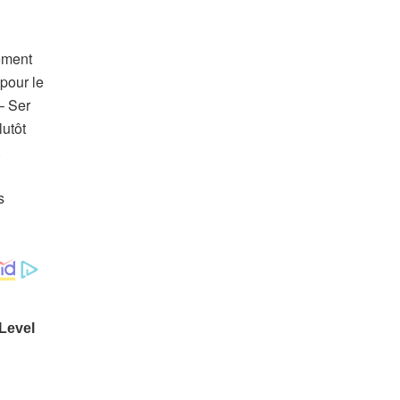
ement
 pour le
– Ser
lutôt
s