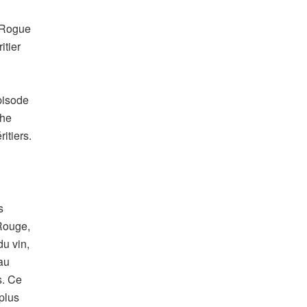
e Rogue
itier
pisode
the
itiers.
s
 Rouge,
du vin,
au
s. Ce
plus