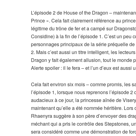
L’épisode 2 de House of the Dragon – maintenant
Prince ». Cela fait clairement référence au prin
légitime du trône de fer et a campé sur Dragonsto
Considine) à la fin de l’épisode 1. C’est un peu
personnages principaux de la série préquelle d
2. Mais c’est aussi un titre intelligent, les lecte
Dragon y fait également allusion, tout le monde p
Alerte spoiler : il le fera – et l’un d’eux est aussi
Cela fait environ six mois – comme promis, les
l’épisode 1, lorsque nous reprenons l’épisode 2 
audacieux à ce jour, la princesse aînée de Viser
maintenant qu’elle a été nommée héritière. Lors d’
Rhaenyra suggère à son père d’envoyer des drag
méchant qui a pris le contrôle des Stepstones, un
sera considéré comme une démonstration de force,