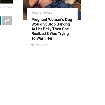
 Fait Place
ENGLISH STORY
Pregnant Woman’s Dog
Wouldn’t Stop Barking
At Her Belly Then She
Realized It Was Trying
To Warn Her
11/11/2023