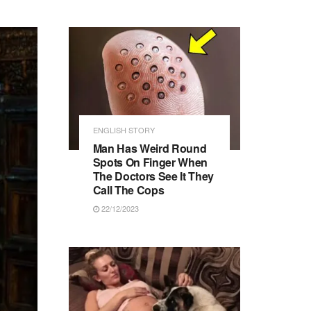
ENGLISH STORY
Man Has Weird Round
Spots On Finger When
The Doctors See It They
Call The Cops
22/12/2023