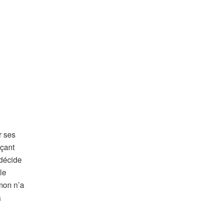
r ses
nçant
 décide
le
mon n’a
a