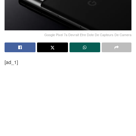
Google Pixel 7a Devrait Etre Dote De Capteurs De Camera
[ad_1]