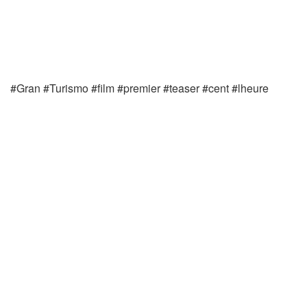
#Gran #Turismo #film #premier #teaser #cent #lheure