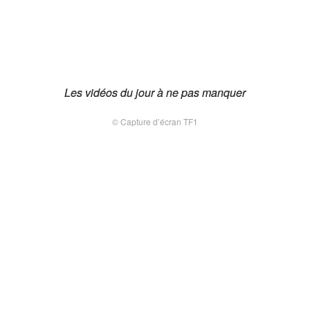
Les vidéos du jour à ne pas manquer
Les vidéos du jour à ne pas manquer
© Capture d’écran TF1