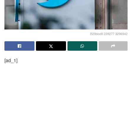
B29bbd8 239277 3296942
[ad_1]