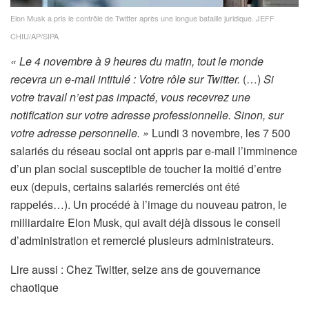
Elon Musk a pris le contrôle de Twitter après une longue bataille juridique.
JEFF
CHIU/AP/SIPA
« Le 4 novembre à 9 heures du matin, tout le monde
recevra un e-mail intitulé : Votre rôle sur Twitter.
(…)
Si
votre travail n’est pas impacté, vous recevrez une
notification sur votre adresse professionnelle. Sinon, sur
votre adresse personnelle. »
Lundi 3 novembre, les 7 500
salariés du réseau social ont appris par e-mail l’imminence
d’un plan social susceptible de toucher la moitié d’entre
eux (depuis, certains salariés remerciés ont été
rappelés…). Un procédé à l’image du nouveau patron, le
milliardaire Elon Musk, qui avait déjà dissous le conseil
d’administration et remercié plusieurs administrateurs.
A
Lire aussi :
Chez Twitter, seize ans de gouvernance
r
chaotique
t