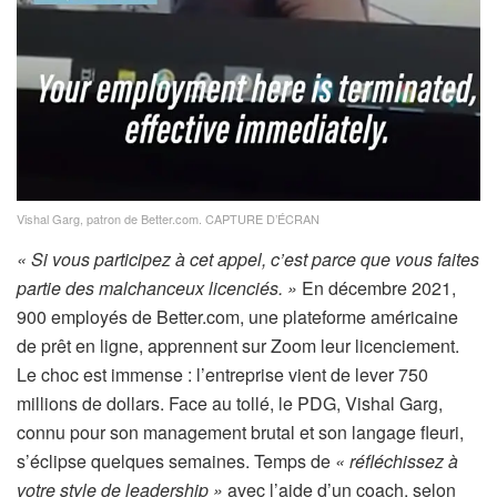
o
n
n
é
s
Vishal Garg, patron de Better.com.
CAPTURE D’ÉCRAN
« Si vous participez à cet appel, c’est parce que vous faites
partie des malchanceux licenciés. »
En décembre 2021,
900 employés de Better.com, une plateforme américaine
de prêt en ligne, apprennent sur Zoom leur licenciement.
Le choc est immense : l’entreprise vient de lever 750
millions de dollars. Face au tollé, le PDG, Vishal Garg,
connu pour son management brutal et son langage fleuri,
s’éclipse quelques semaines. Temps de
« réfléchissez à
votre style de leadership »
avec l’aide d’un coach, selon