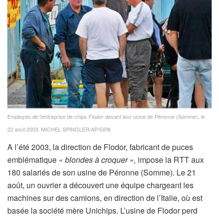
Employés de l’entreprise de chips Flodor devant leur usine de Péronne (Somme), le
22 août 2003.
MICHEL SPINGLER/AP/SIPA
A l’été 2003, la direction de Flodor, fabricant de puces
emblématique
« blondes à croquer »,
impose la RTT aux
180 salariés de son usine de Péronne (Somme). Le 21
août, un ouvrier a découvert une équipe chargeant les
machines sur des camions, en direction de l’Italie, où est
basée la société mère Unichips. L’usine de Flodor perd