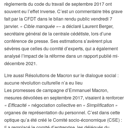
règlements du code du travail de septembre 2017 ont
souvent eu l’effet inverse. C’est un commentaire très grave
fait par la CFDT dans le bilan rendu public vendredi 7
janvier.
« Cible manquée »
– a déclaré Laurent Berger,
secrétaire général de la centrale cédétiste, lors d’une
conférence de presse. Ses estimations s’avèrent plus
sévères que celles du comité d’experts, qui a également
analysé l’impact de la réforme dans un rapport publié mi-
décembre 2021.
A
Lire aussi
Résolutions de Macron sur le dialogue social :
r
aucune révolution culturelle n’a eu lieu
t
Les promesses de campagne d’Emmanuel Macron,
i
mesures dévoilées en septembre 2017, visaient à renforcer
c
« Efficacité »
négociation collective en
« Simplification »
l
organes de représentation du personnel. C’est dans cette
e
optique qu’a été créé le Comité socio-économique (CSE) :
r
il a remplacé le comité d’entreprise, les délégués du