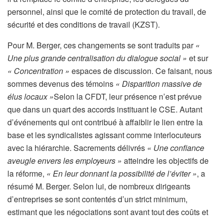
é
personnel, ainsi que le comité de protection du travail, de
s
sécurité et des conditions de travail (KZST).
e
Pour M. Berger, ces changements se sont traduits par
«
r
Une plus grande centralisation du dialogue social »
et sur
v
« Concentration »
espaces de discussion. Ce faisant, nous
é
sommes devenus des témoins
« Disparition massive de
à
élus locaux »
Selon la CFDT, leur présence n’est prévue
n
que dans un quart des accords instituant le CSE. Autant
o
d’événements qui ont contribué à affaiblir le lien entre la
s
base et les syndicalistes agissant comme interlocuteurs
a
avec la hiérarchie. Sacrements délivrés
« Une confiance
b
aveugle envers les employeurs »
atteindre les objectifs de
o
la réforme,
« En leur donnant la possibilité de l’éviter »
, a
n
résumé M. Berger. Selon lui, de nombreux dirigeants
n
d’entreprises se sont contentés d’un strict minimum,
é
estimant que les négociations sont avant tout des coûts et
s