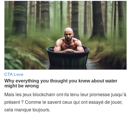
Mais les jeux blockchain ont-ils tenu leur promesse jusqu’à
présent ? Comme le savent ceux qui ont essayé de jouer,
cela manque toujours.