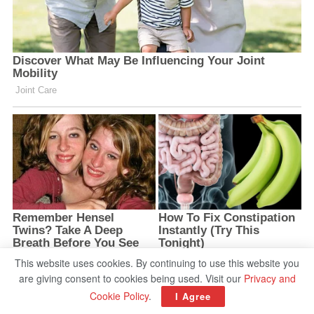
This website uses cookies. By continuing to use this website you
are giving consent to cookies being used. Visit our
Privacy and
Cookie Policy
.
I Agree