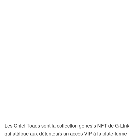
Les Chief Toads sont la collection genesis NFT de G-Link,
qui attribue aux détenteurs un accès VIP à la plate-forme