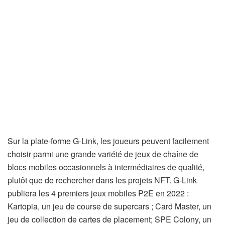
Sur la plate-forme G-Link, les joueurs peuvent facilement
choisir parmi une grande variété de jeux de chaîne de
blocs mobiles occasionnels à intermédiaires de qualité,
plutôt que de rechercher dans les projets NFT. G-Link
publiera les 4 premiers jeux mobiles P2E en 2022 :
Kartopia, un jeu de course de supercars ; Card Master, un
jeu de collection de cartes de placement; SPE Colony, un