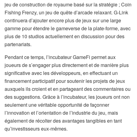
jeu de construction de royaume basé sur la stratégie ; Coin
Fishing Frenzy, un jeu de quête d’arcade relaxant. G-Link
continuera d’ajouter encore plus de jeux sur une large
gamme pour étendre le gameverse de la plate-forme, avec
plus de 10 studios actuellement en discussion pour des
partenariats.
Pendant ce temps, l’incubateur GameFi permet aux
joueurs de s’engager plus directement et de manière plus
significative avec les développeurs, en effectuant un
financement participatif pour soutenir les projets de jeux
auxquels ils croient et en partageant des commentaires ou
des suggestions. Grâce à l’incubateur, les joueurs ont non
seulement une véritable opportunité de façonner
l’innovation et l’orientation de l’industrie du jeu, mais
également de récolter des avantages tangibles en tant
qu’investisseurs eux-mêmes.