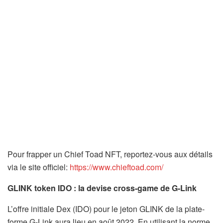
Pour frapper un Chief Toad NFT, reportez-vous aux détails
via le site officiel:
https://www.chieftoad.com/
GLINK token IDO : la devise cross-game de G-Link
L’offre initiale Dex (IDO) pour le jeton GLINK de la plate-
forme G-Link aura lieu en août 2022. En utilisant la norme