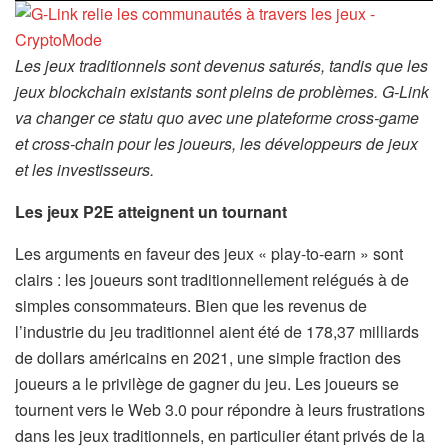
Les jeux traditionnels sont devenus saturés, tandis que les
jeux blockchain existants sont pleins de problèmes. G-Link
va changer ce statu quo avec une plateforme cross-game
et cross-chain pour les joueurs, les développeurs de jeux
et les investisseurs.
Les jeux P2E atteignent un tournant
Les arguments en faveur des jeux « play-to-earn » sont
clairs : les joueurs sont traditionnellement relégués à de
simples consommateurs. Bien que les revenus de
l’industrie du jeu traditionnel aient été de 178,37 milliards
de dollars américains en 2021, une simple fraction des
joueurs a le privilège de gagner du jeu. Les joueurs se
tournent vers le Web 3.0 pour répondre à leurs frustrations
dans les jeux traditionnels, en particulier étant privés de la