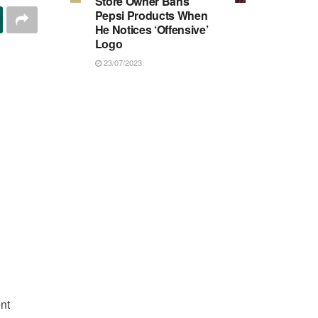
Store Owner Bans
Pepsi Products When
He Notices ‘Offensive’
Logo
23/07/2023
nt