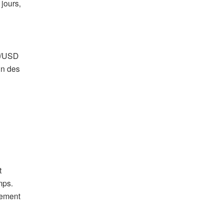
jours,
IB/USD
un des
t
mps.
cement