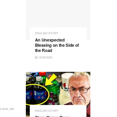
ENGLISH STORY
An Unexpected
Blessing on the Side of
the Road
14/05/2025
 #site_title
ENGLISH STORY