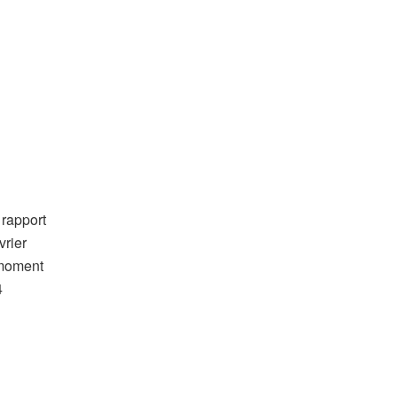
 rapport
vrier
 moment
4