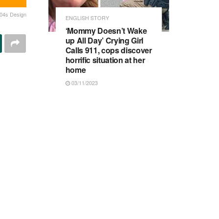
04s Design
ENGLISH STORY
‘Mommy Doesn’t Wake
up All Day’ Crying Girl
Calls 911, cops discover
horrific situation at her
home
03/11/2023