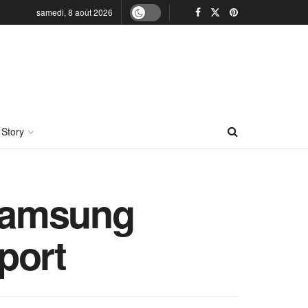
samedi, 8 août 2026
 Story
 Samsung
port