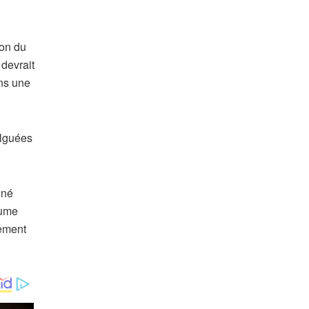
ion du
devrait
ans une
ulguées
iné
lume
lement