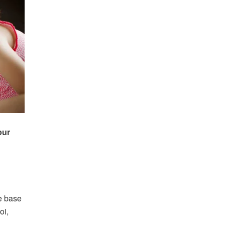
e base
oi,