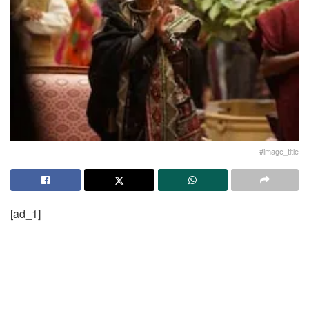
#image_title
[ad_1]