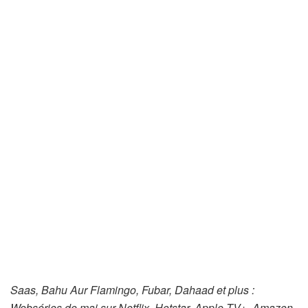
Saas, Bahu Aur Flamingo, Fubar, Dahaad et plus :
Webséries de mai sur Netflix, Hotstar, Apple TV+, Amazon