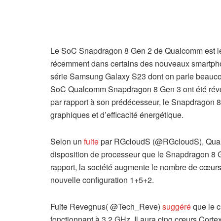
Le SoC Snapdragon 8 Gen 2 de Qualcomm est le chip
récemment dans certains des nouveaux smartphon
série Samsung Galaxy S23 dont on parle beaucoup
SoC Qualcomm Snapdragon 8 Gen 3 ont été révélée
par rapport à son prédécesseur, le Snapdragon 8
graphiques et d’efficacité énergétique.
Selon un
fuite
par RGcloudS (@RGcloudS), Qualc
disposition de processeur que le Snapdragon 8 G
rapport, la société augmente le nombre de cœurs 
nouvelle configuration 1+5+2.
Fuite Revegnus( @Tech_Reve)
suggéré
que le c
fonctionnant à 3,2 GHz. Il aura cinq cœurs Cort