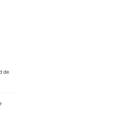
d de
e