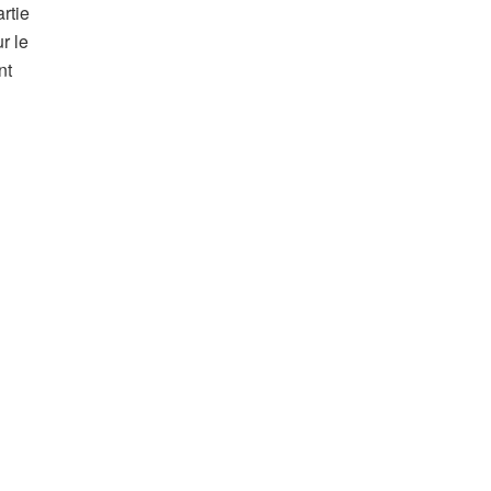
rtie
r le
nt