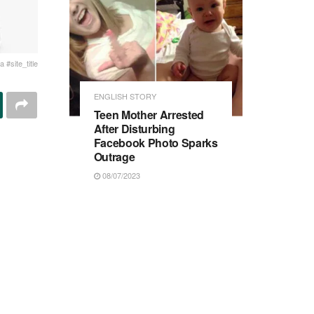
 #site_title
ENGLISH STORY
Teen Mother Arrested
After Disturbing
Facebook Photo Sparks
Outrage
08/07/2023