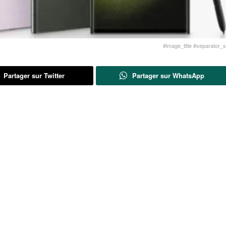
#image_title #separator_sa
Partager sur Twitter
Partager sur WhatsApp