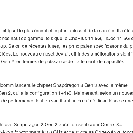
set le plus récent et le plus puissant de la société. Il a été u
es haut de gamme, tels que le OnePlus 11 5G, l’iQoo 11 5G e
. Selon de récentes fuites, les principales spécifications du 
s. Le nouveau chipset devrait offrir des améliorations signifi
 Gen 2, en termes de puissance de traitement, de capacités
omm lancera le chipset Snapdragon 8 Gen 3 avec la même
en 2, qui a la configuration 1+4+3. Maintenant, selon un nouv
de performance tout en sacrifiant un cœur d’efficacité avec une
hipset Snapdragon 8 Gen 3 aurait un seul cœur Cortex-X4
ex-A720 fonctionnant à 3,0 GHz et deux cœurs Cortex-A520 fonc