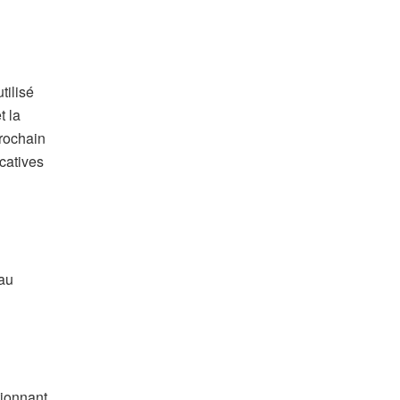
tilisé
t la
prochain
catives
eau
tionnant