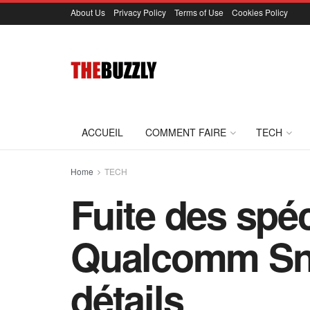
About Us
Privacy Policy
Terms of Use
Cookies Policy
ACCUEIL
COMMENT FAIRE
TECH
Home
TECH
Fuite des spéc
Qualcomm Sna
détails