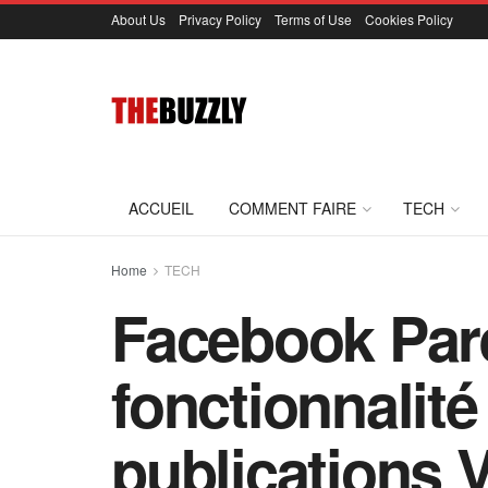
About Us
Privacy Policy
Terms of Use
Cookies Policy
ACCUEIL
COMMENT FAIRE
TECH
Home
TECH
Facebook Pare
fonctionnalité
publications 