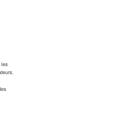
 les
ateurs.
des