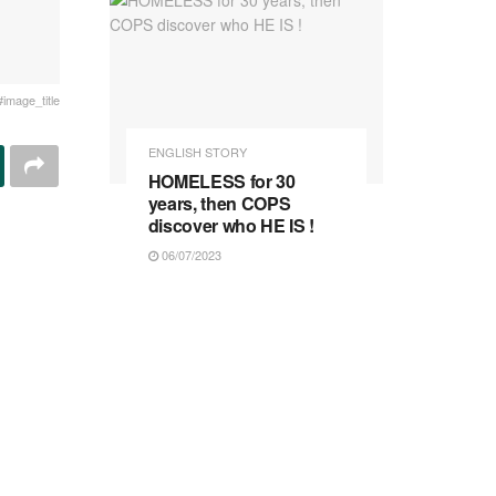
#image_title
ENGLISH STORY
HOMELESS for 30
years, then COPS
discover who HE IS !
06/07/2023