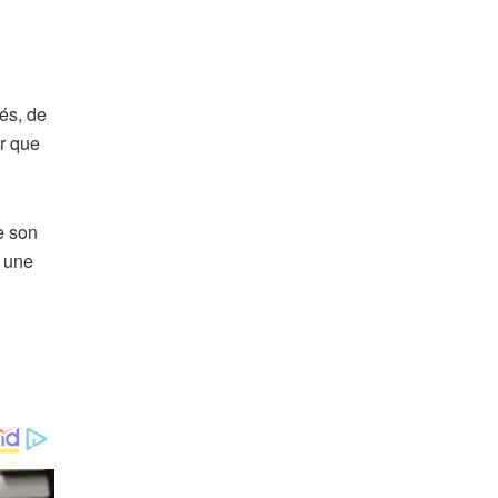
tés, de
er que
e son
 une