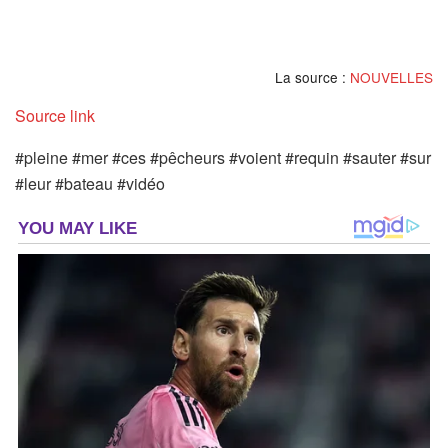
La source :
NOUVELLES
Source link
#pleine #mer #ces #pêcheurs #voient #requin #sauter #sur
#leur #bateau #vidéo