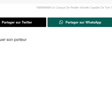
1668568469 Un Casque De Realite Virtuelle Capable De Tuer 
Partager sur Twitter
Partager sur WhatsApp