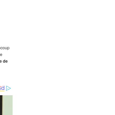
aucoup
le
e de