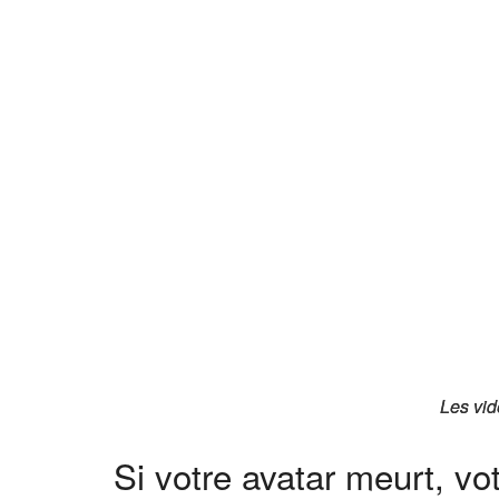
Les vid
Les vid
Si votre avatar meurt, vot