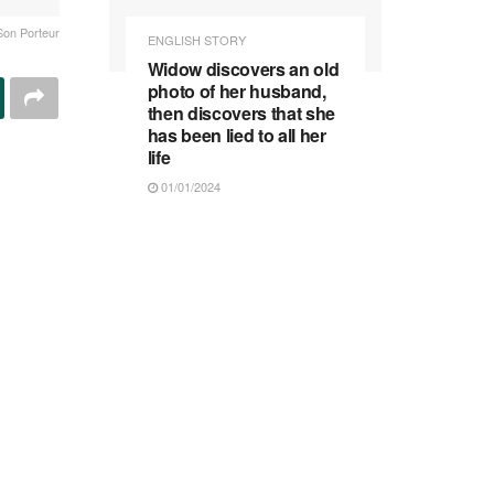
Son Porteur
ENGLISH STORY
Widow discovers an old
photo of her husband,
then discovers that she
has been lied to all her
life
01/01/2024