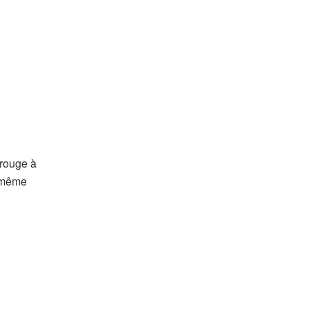
 rouge à
e même