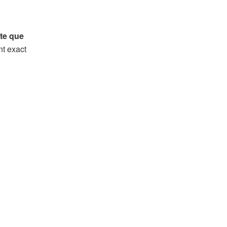
ite que
nt exact