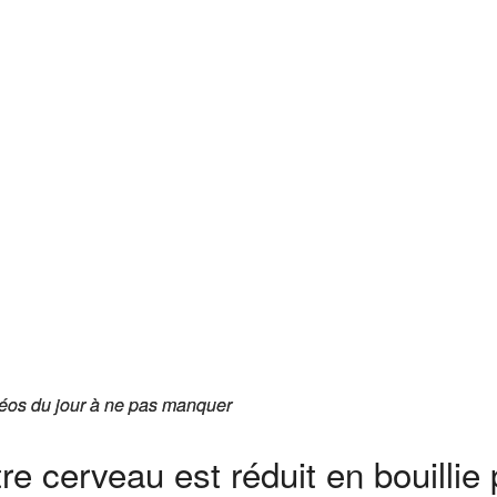
éos du jour à ne pas manquer
éos du jour à ne pas manquer
re cerveau est réduit en bouillie 