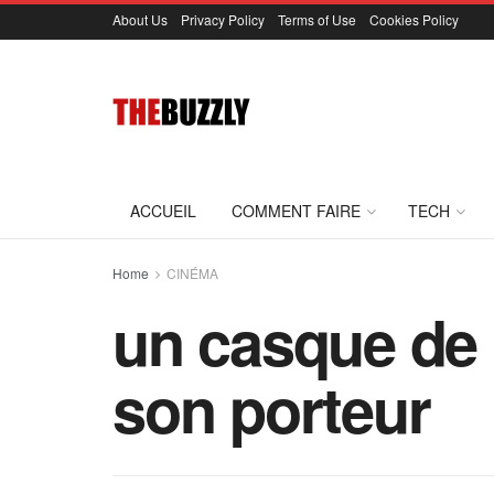
About Us
Privacy Policy
Terms of Use
Cookies Policy
ACCUEIL
COMMENT FAIRE
TECH
Home
CINÉMA
un casque de r
son porteur