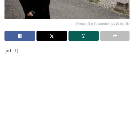
#image_title #separator_sa #site_title
[ad_1]