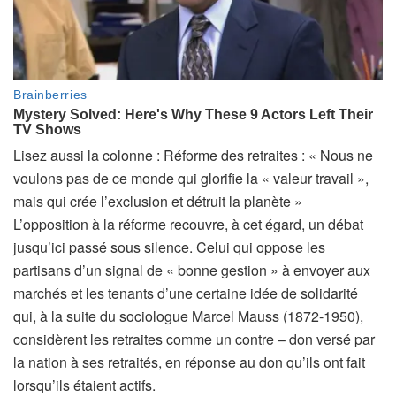
A
Lisez aussi la colonne :
Réforme des retraites : « Nous ne
r
voulons pas de ce monde qui glorifie la « valeur travail »,
t
mais qui crée l’exclusion et détruit la planète »
i
L’opposition à la réforme recouvre, à cet égard, un débat
c
jusqu’ici passé sous silence. Celui qui oppose les
l
partisans d’un signal de « bonne gestion » à envoyer aux
e
marchés et les tenants d’une certaine idée de solidarité
r
qui, à la suite du sociologue Marcel Mauss (1872-1950),
é
considèrent les retraites comme un contre – don versé par
s
la nation à ses retraités, en réponse au don qu’ils ont fait
e
lorsqu’ils étaient actifs.