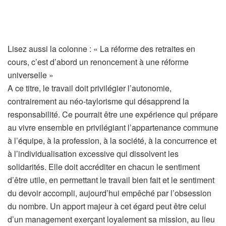
A
Lisez aussi la colonne :
« La réforme des retraites en
r
cours, c’est d’abord un renoncement à une réforme
t
universelle »
i
A ce titre, le travail doit privilégier l’autonomie,
c
contrairement au néo-taylorisme qui désapprend la
l
responsabilité. Ce pourrait être une expérience qui prépare
e
au vivre ensemble en privilégiant l’appartenance commune
r
à l’équipe, à la profession, à la société, à la concurrence et
é
à l’individualisation excessive qui dissolvent les
s
solidarités. Elle doit accréditer en chacun le sentiment
e
d’être utile, en permettant le travail bien fait et le sentiment
r
du devoir accompli, aujourd’hui empêché par l’obsession
v
du nombre. Un apport majeur à cet égard peut être celui
é
d’un management exerçant loyalement sa mission, au lieu