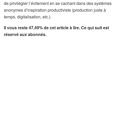
à
de privilégier l’évitement en se cachant dans des systèmes
n
anonymes d’inspiration productiviste (production juste à
o
temps, digitalisation, etc.).
s
Il vous reste 47,49% de cet article à lire. Ce qui suit est
a
réservé aux abonnés.
b
o
n
n
é
s