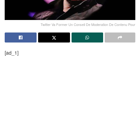
Twitter Va Former Un Conseil De Moderation De Contenu Pour
[ad_1]