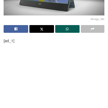
#image_title
[ad_1]