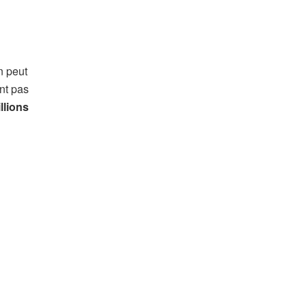
n peut
ont pas
llions