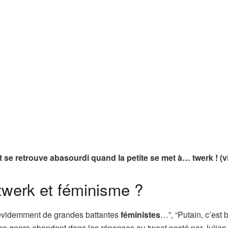
et se retrouve abasourdi quand la petite se met à… twerk ! (v
twerk et féminisme ?
t évidemment de grandes battantes
féministes
…”, “Putain, c’est 
ce genre abondent dans les réponses au tweet posté par Julien