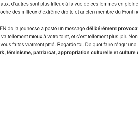
aux, d’autres sont plus frileux à la vue de ces femmes en plein
roche des milieux d’extrême droite et ancien membre du Front na
du FN de la jeunesse a posté un message
délibérément provoca
Il va tellement mieux à votre teint, et c’est tellement plus joli. Non
us faites vraiment pitié. Regarde toi. De quoi faire réagir un
, féminisme, patriarcat, appropriation culturelle et culture 