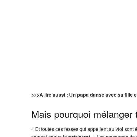
>>>A lire aussi : Un papa danse avec sa fille 
Mais pourquoi mélanger 
« Et toutes ces fesses qui appellent au viol son
combat contre le
patriarcat
. « Les messages de 