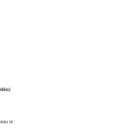
idéo)
beau le