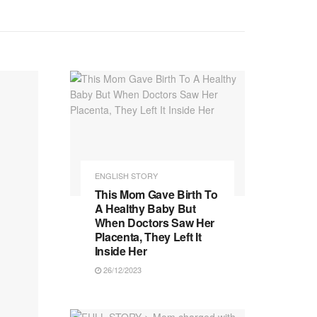
ENGLISH STORY
This Mom Gave Birth To
A Healthy Baby But
When Doctors Saw Her
Placenta, They Left It
Inside Her
26/12/2023