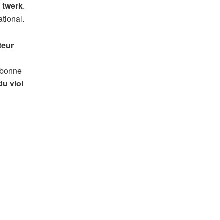
e
twerk
.
tional.
teur
e bonne
du viol