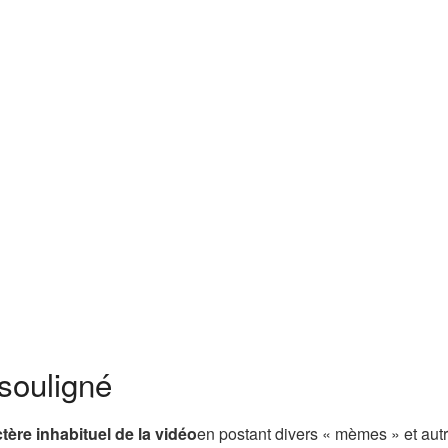
souligné
tère inhabituel de la vidéo
en postant divers « mèmes » et aut