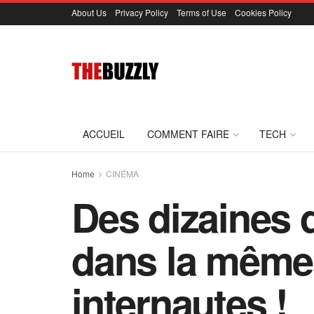
About Us
Privacy Policy
Terms of Use
Cookies Policy
ACCUEIL
COMMENT FAIRE
TECH
Home
CINÉMA
Des dizaines 
dans la même s
internautes !