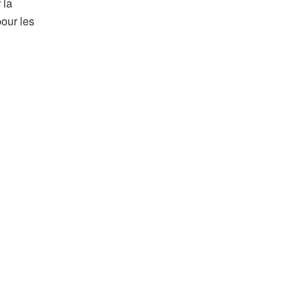
 la
our les