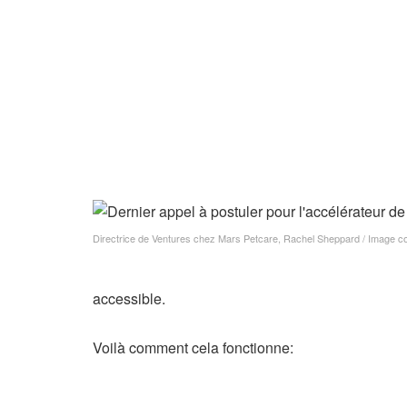
Directrice de Ventures chez Mars Petcare, Rachel Sheppard / Image cou
accessible.
Voilà comment cela fonctionne: