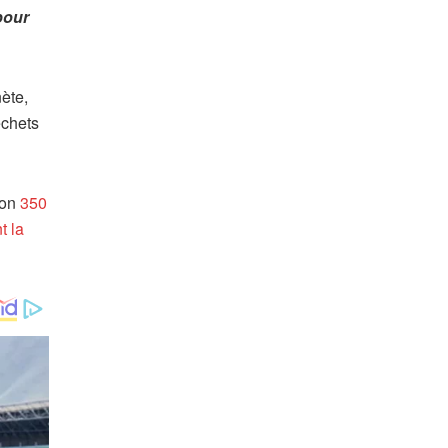
pour
ète,
chets
ron
350
t la