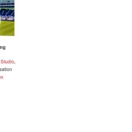
 Studio
,
sation
ux