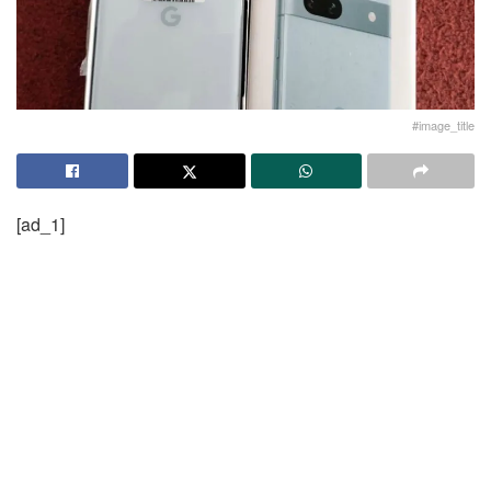
#image_title
[ad_1]