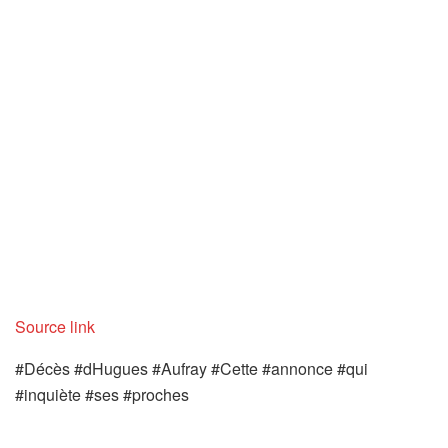
Source link
#Décès #dHugues #Aufray #Cette #annonce #qui
#inquiète #ses #proches