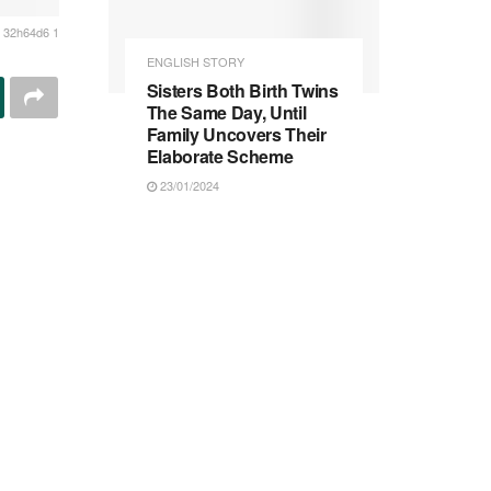
 32h64d6 1
ENGLISH STORY
Sisters Both Birth Twins
The Same Day, Until
Family Uncovers Their
Elaborate Scheme
23/01/2024