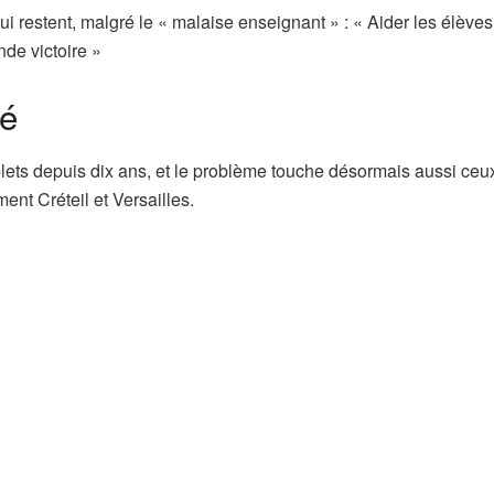
i restent, malgré le « malaise enseignant » : « Aider les élèves
nde victoire »
vé
ets depuis dix ans, et le problème touche désormais aussi ceu
nt Créteil et Versailles.