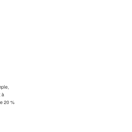
mple,
 à
de 20 %