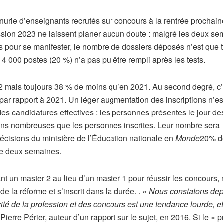
énurie d’enseignants recrutés sur concours à la rentrée prochain
ession 2023 ne laissent planer aucun doute : malgré les deux s
 pour se manifester, le nombre de dossiers déposés n’est que t
4 000 postes (20 %) n’a pas pu être rempli après les tests.
22 mais toujours 38 % de moins qu’en 2021. Au second degré, c
 par rapport à 2021. Un léger augmentation des inscriptions n’es
s candidatures effectives : les personnes présentes le jour de
ins nombreuses que les personnes inscrites. Leur nombre sera
récisions du ministère de l’Éducation nationale en
Monde
20% d
 de deux semaines.
nt un master 2 au lieu d’un master 1 pour réussir les concours, n
 la réforme et s’inscrit dans la durée. .
« Nous constatons dep
vité de la profession et des concours est une tendance lourde, e
Pierre Périer, auteur d’un rapport sur le sujet, en 2016. Si le « 