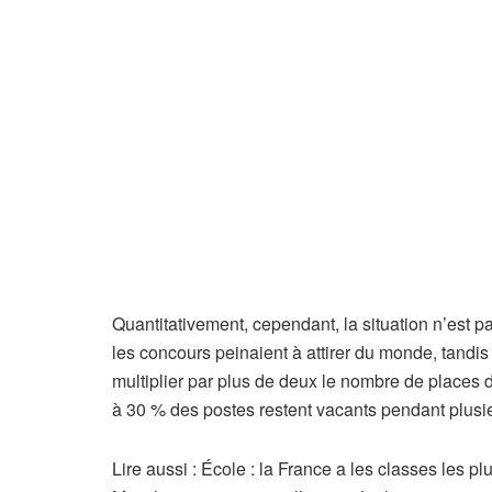
s
a
b
o
n
n
é
s
Quantitativement, cependant, la situation n’est
les concours peinaient à attirer du monde, tandi
multiplier par plus de deux le nombre de places 
à 30 % des postes restent vacants pendant plusi
A
Lire aussi :
École : la France a les classes les 