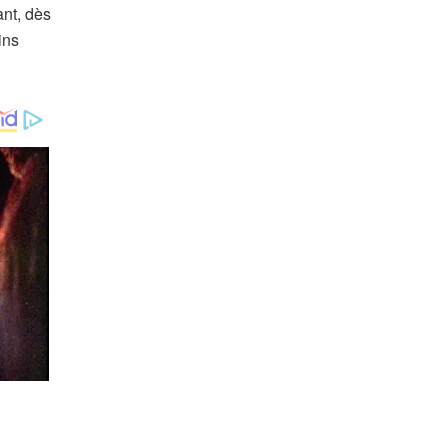
ant, dès
ins