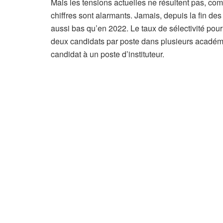
r
Mais les tensions actuelles ne résultent pas, com
t
chiffres sont alarmants. Jamais, depuis la fin d
i
aussi bas qu’en 2022. Le taux de sélectivité pou
c
deux candidats par poste dans plusieurs académies
l
candidat à un poste d’instituteur.
e
r
é
s
e
r
v
é
à
n
o
s
a