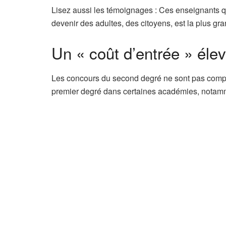
A
Lisez aussi les témoignages :
Ces enseignants qu
r
devenir des adultes, des citoyens, est la plus gra
t
Un « coût d’entrée » éle
i
c
l
Les concours du second degré ne sont pas compl
e
premier degré dans certaines académies, notamme
r
é
s
e
r
v
é
à
n
o