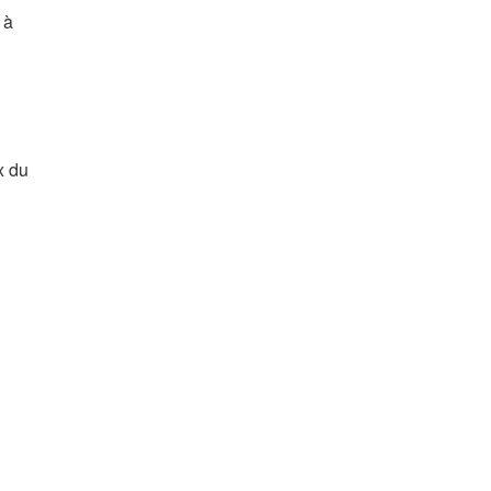
 à
x du