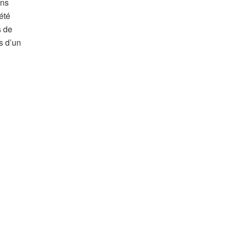
ins
été
s de
s d’un