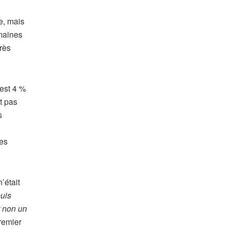
e, mais
emaines
rès
’est 4 %
t pas
s
es
’était
uis
t non un
premier