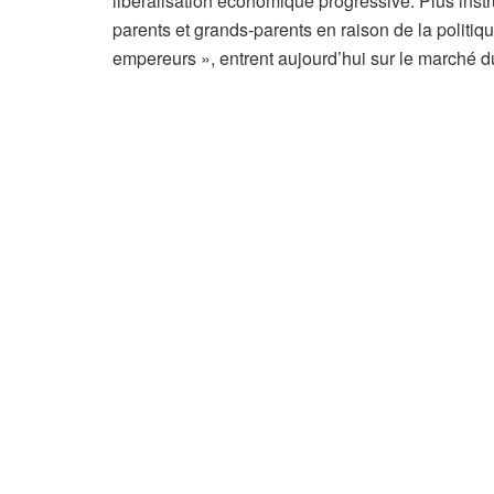
libéralisation économique progressive. Plus instrui
é
parents et grands-parents en raison de la politiqu
s
empereurs », entrent aujourd’hui sur le marché du