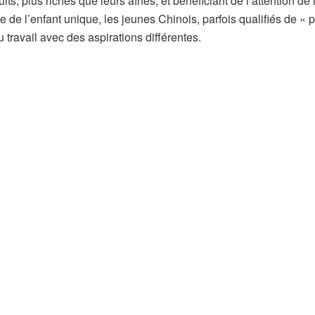
ts, plus riches que leurs aînés, et bénéficiant de l’attention de 
e de l’enfant unique, les jeunes Chinois, parfois qualifiés de « p
 travail avec des aspirations différentes.