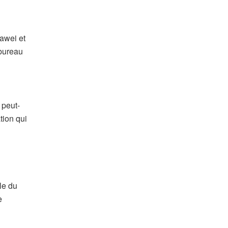
awei et
 bureau
 peut-
tion qui
le du
e