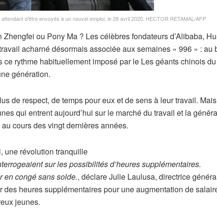
attendant d’être envoyés à un nouvel emploi, le 28 avril 2020.
HECTOR RETAMAL/AFP
n Zhengfei ou Pony Ma ? Les célèbres fondateurs d’Alibaba, Hu
 travail acharné désormais associée aux semaines « 996 » : au
ais ce rythme habituellement imposé par le Les géants chinois du
une génération.
s de respect, de temps pour eux et de sens à leur travail. Mais
jeunes qui entrent aujourd’hui sur le marché du travail et la généra
é au cours des vingt dernières années.
, une révolution tranquille
terrogeaient sur les possibilités d’heures supplémentaires.
ir en congé sans solde.
, déclare Julie Laulusa, directrice généra
er des heures supplémentaires pour une augmentation de salair
reux jeunes.