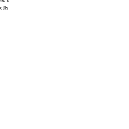
leurs
etits