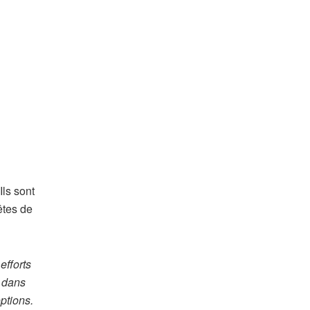
 Ils sont
êtes de
efforts
s dans
options.