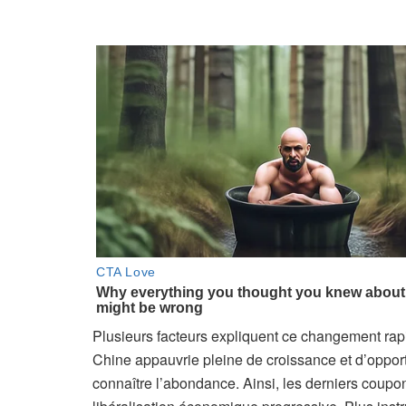
e
r
é
s
e
r
v
é
à
n
o
s
a
b
Plusieurs facteurs expliquent ce changement rapid
o
Chine appauvrie pleine de croissance et d’opport
n
connaître l’abondance. Ainsi, les derniers coupo
n