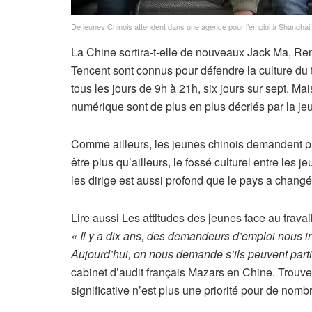
De jeunes Chinois attendent dans une agence pour l’emploi à Shanghai, 
La Chine sortira-t-elle de nouveaux Jack Ma, Re
Tencent sont connus pour défendre la culture du
tous les jours de 9h à 21h, six jours sur sept. M
numérique sont de plus en plus décriés par la je
Comme ailleurs, les jeunes chinois demandent plu
être plus qu’ailleurs, le fossé culturel entre les 
les dirige est aussi profond que le pays a chang
A
Lire aussi
Les attitudes des jeunes face au travail
r
« Il y a dix ans, des demandeurs d’emploi nous in
t
Aujourd’hui, on nous demande s’ils peuvent part
i
cabinet d’audit français Mazars en Chine. Trouv
c
significative n’est plus une priorité pour de nomb
l