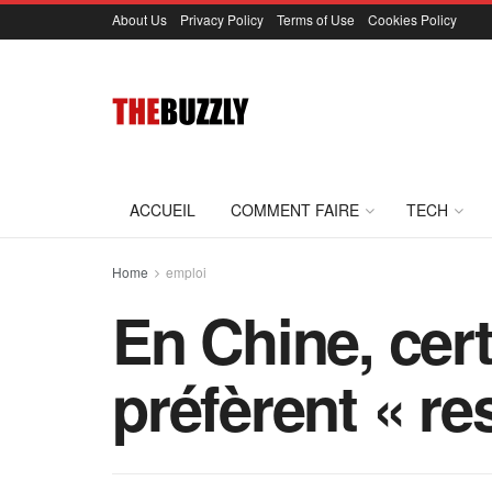
About Us
Privacy Policy
Terms of Use
Cookies Policy
ACCUEIL
COMMENT FAIRE
TECH
Home
emploi
En Chine, cer
préfèrent « res