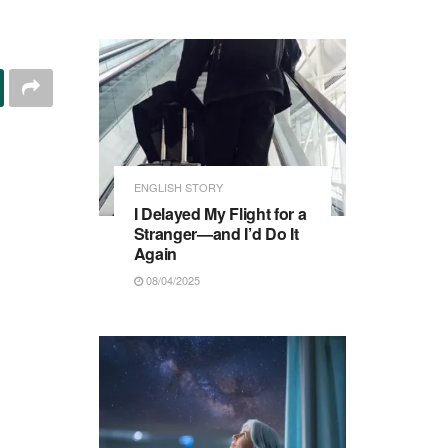
ENGLISH STORY
I Delayed My Flight for a
Stranger—and I’d Do It
Again
08/04/2025