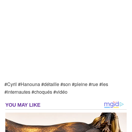
#Cyril #Hanouna #détaille #son #pleine #rue #les
#internautes #choqués #vidéo