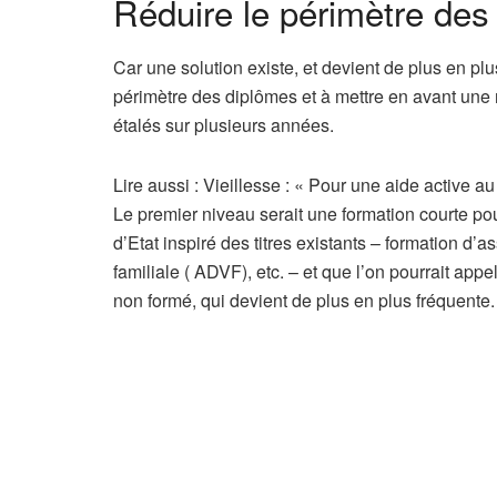
Réduire le périmètre des
Car une solution existe, et devient de plus en plu
périmètre des diplômes et à mettre en avant une 
étalés sur plusieurs années.
A
Lire aussi :
Vieillesse : « Pour une aide active au 
r
Le premier niveau serait une formation courte pour
t
d’Etat inspiré des titres existants – formation d’
i
familiale ( ADVF), etc. – et que l’on pourrait a
c
non formé, qui devient de plus en plus fréquente.
l
e
r
é
s
e