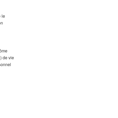
 le
on
plôme
) de vie
sonnel