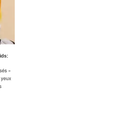
isés »
s yeux
s