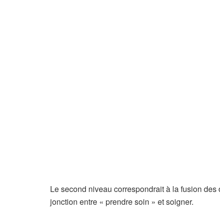
r
v
é
à
n
o
s
a
b
o
n
n
é
s
Le second niveau correspondrait à la fusion des di
jonction entre « prendre soin » et soigner.