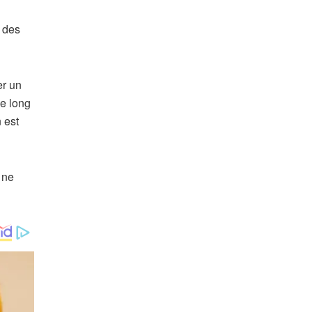
 des
er un
le long
 est
 ne