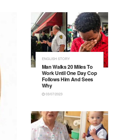
ENGLISH STORY
Man Walks 20 Miles To
Work Until One Day Cop
Follows Him And Sees
Why
03/07/2023