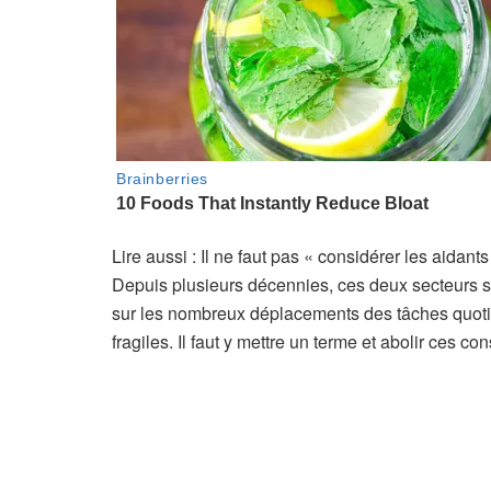
A
Lire aussi :
Il ne faut pas « considérer les aidan
r
Depuis plusieurs décennies, ces deux secteurs son
t
sur les nombreux déplacements des tâches quotid
i
fragiles. Il faut y mettre un terme et abolir ces co
c
l
e
r
é