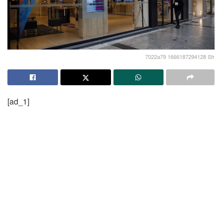
7022a79 1666187294128 Sfr
[ad_1]