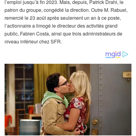
i
l’emploi jusqu’à fin 2023. Mais, depuis, Patrick Drahi, le
c
patron du groupe, congédié la direction. Outre M. Rabuel,
l
remercié le 23 août après seulement un an à ce poste,
e
l’actionnaire a limogé le directeur des activités grand
r
public, Fabien Costa, ainsi que trois administrateurs de
é
niveau inférieur chez SFR.
s
e
r
v
é
à
n
o
s
a
b
o