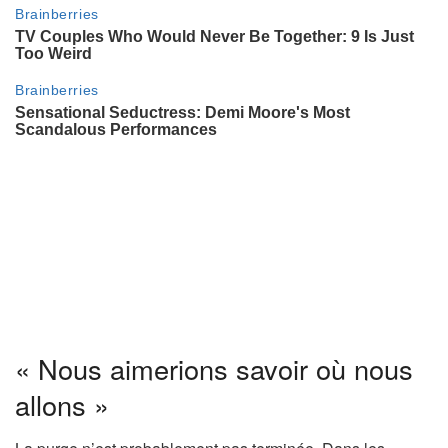
n
n
é
s
« Nous aimerions savoir où nous
allons »