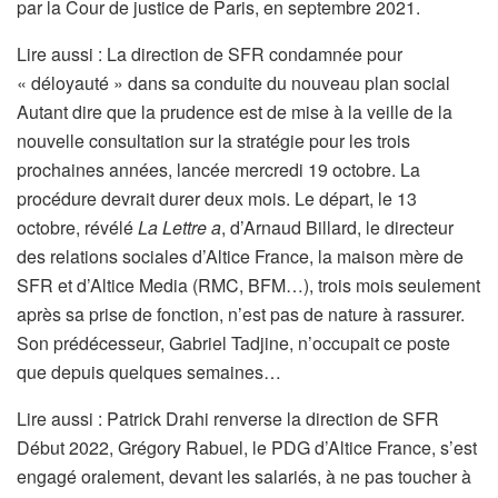
par la Cour de justice de Paris, en septembre 2021.
Lire aussi :
La direction de SFR condamnée pour
« déloyauté » dans sa conduite du nouveau plan social
Autant dire que la prudence est de mise à la veille de la
nouvelle consultation sur la stratégie pour les trois
prochaines années, lancée mercredi 19 octobre. La
procédure devrait durer deux mois. Le départ, le 13
octobre, révélé
La
Lettre a
, d’Arnaud Billard, le directeur
des relations sociales d’Altice France, la maison mère de
SFR et d’Altice Media (RMC, BFM…), trois mois seulement
après sa prise de fonction, n’est pas de nature à rassurer.
Son prédécesseur, Gabriel Tadjine, n’occupait ce poste
que depuis quelques semaines…
A
Lire aussi :
Patrick Drahi renverse la direction de SFR
r
Début 2022, Grégory Rabuel, le PDG d’Altice France, s’est
t
engagé oralement, devant les salariés, à ne pas toucher à