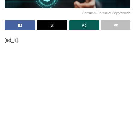
Comment Demarrer Cryptomode
[ad_1]