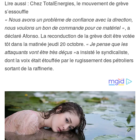
A
Lire aussi :
Chez TotalEnergies, le mouvement de grève
r
s’essouffle
t
« Nous avons un problème de confiance avec la direction,
i
nous voulons un bon de commande pour ce matériel »
, a
c
déclaré Afonso. La reconduction de la grève doit être votée
l
tôt dans la matinée jeudi 20 octobre.
« Je pense que les
e
attaquants vont être très déçus »
a insisté le syndicaliste,
r
dont la voix était étouffée par le rugissement des pétroliers
é
sortant de la raffinerie.
s
e
r
v
é
à
n
o