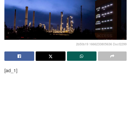
2b50b19 1666233805636 Dscf2299
[ad_1]