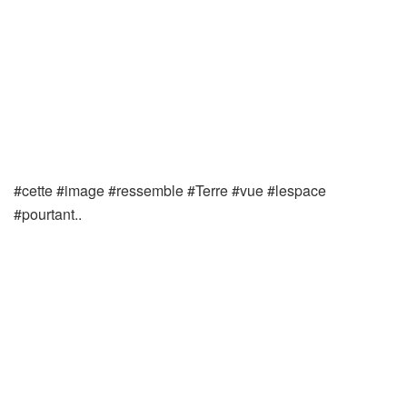
#cette #image #ressemble #Terre #vue #lespace
#pourtant..