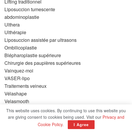
Lifting traditionnel
Liposuccion tumescente
abdominoplastie
Ulthera
Ulthérapie
Liposuccion assistée par ultrasons
Ombilicoplastie
Blépharoplastie supérieure
Chirurgie des paupières supérieures
Vainquez-moi
VASER-lipo
Traitements veineux
Vélashape
Velasmooth
Placages
This website uses cookies. By continuing to use this website you
Xéomin
are giving consent to cookies being used. Visit our
Privacy and
Cookie Policy
.
I Agree
CHERCHER