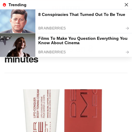
Home
BEAUTÉ
Cette crème tonifiante pour
le corps épuisée en 8
minutes