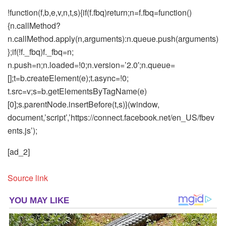
!function(f,b,e,v,n,t,s){if(f.fbq)return;n=f.fbq=function()
{n.callMethod?
n.callMethod.apply(n,arguments):n.queue.push(arguments)
};if(!f._fbq)f._fbq=n;
n.push=n;n.loaded=!0;n.version=’2.0′;n.queue=
[];t=b.createElement(e);t.async=!0;
t.src=v;s=b.getElementsByTagName(e)
[0];s.parentNode.insertBefore(t,s)}(window,
document,’script’,’https://connect.facebook.net/en_US/fbev
ents.js’);
[ad_2]
Source link