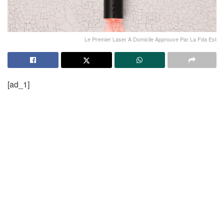
Le Premier Laser A Domicile Approuve Par La Fda Est
[ad_1]