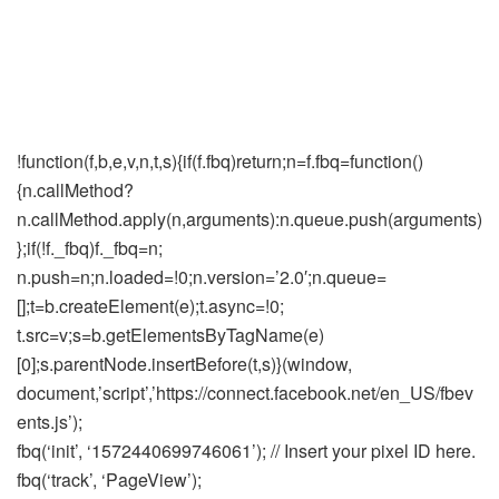
!function(f,b,e,v,n,t,s){if(f.fbq)return;n=f.fbq=function()
{n.callMethod?
n.callMethod.apply(n,arguments):n.queue.push(arguments)
};if(!f._fbq)f._fbq=n;
n.push=n;n.loaded=!0;n.version=’2.0′;n.queue=
[];t=b.createElement(e);t.async=!0;
t.src=v;s=b.getElementsByTagName(e)
[0];s.parentNode.insertBefore(t,s)}(window,
document,’script’,’https://connect.facebook.net/en_US/fbev
ents.js’);
fbq(‘init’, ‘1572440699746061’); // Insert your pixel ID here.
fbq(‘track’, ‘PageView’);