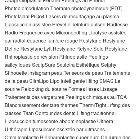
Obagi Otoplastie Perlane Peelings au Phénol
Photobiomodulation Thérapie photodynamique (PDT)
Photofacial PiQo4 Lasers de resurfaçage au plasma
Liposuccion assistée Prévelle Teinture pulsée Radiesse
Radio Fréquence avec Microneedling Lipolyse assistée
par radiofréquence lumière rouge Restylane Restylane
Défine Restylane Lyft Restylane Refyne Soie Restylane
Rhinoplastie de révision Rhinoplastie Peelings
salicyliques SculpSure Sculptra Esthétique Selphyl
Silhouette Instagram peau Tenseurs de peau Traitements
de la peau SlimLipo Lipo intelligente lifting SMAS Le
sourire Relooking du sourire Formes lisses Lissage
Traitements des vergetures Peelings chimiques au TCA
Blanchissement dentaire thermes ThermiTight Lifting des
cuisses Titan Contour des dents Lifting traditionnel
Liposuccion tumescente abdominoplastie Ulthera
Ulthérapie Liposuccion assistée par ultrasons
Ombilicoplastie Blépharoplastie supérieure Chirurgie des