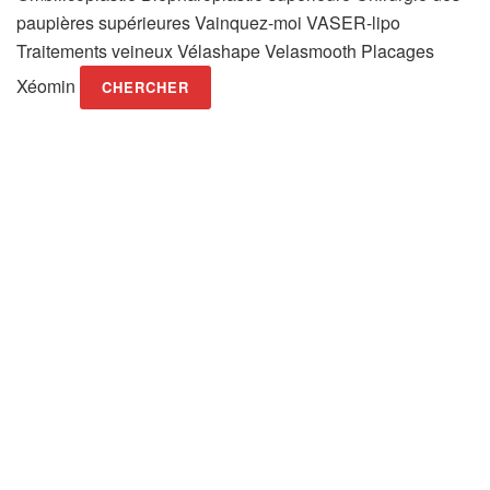
paupières supérieures Vainquez-moi VASER-lipo
Traitements veineux Vélashape Velasmooth Placages
Xéomin
CHERCHER