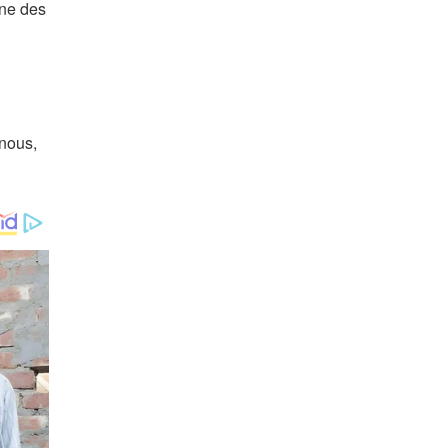
gne des
nous,