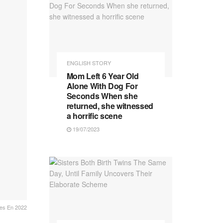
ENGLISH STORY
Mom Left 6 Year Old
Alone With Dog For
Seconds When she
returned, she witnessed
a horrific scene
19/07/2023
es En 2022