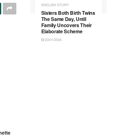
ENGLISH STORY
Sisters Both Birth Twins
The Same Day, Until
Family Uncovers Their
Elaborate Scheme
23/01/2024
nette