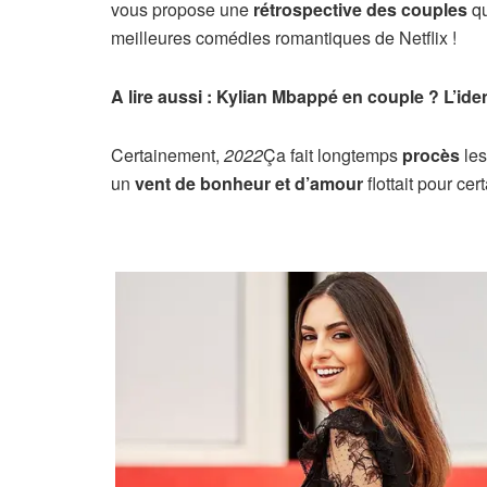
vous propose une
rétrospective
des couples
qu
meilleures comédies romantiques de Netflix !
A lire aussi : Kylian Mbappé en couple ? L’id
Certainement,
2022
Ça fait longtemps
procès
les
un
vent de bonheur et d’amour
flottait pour ce