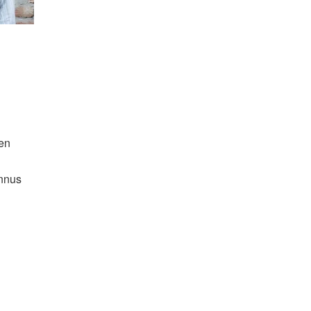
 en
onnus