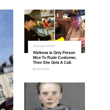
ENGLISH STORY
Waitress Is Only Person
Nice To Rude Customer,
Then She Gets A Call.
03/01/2025