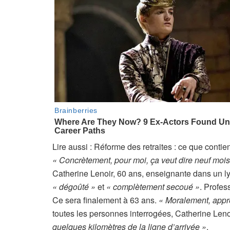
A
Lire aussi :
Réforme des retraites : ce que contient
r
« Concrètement, pour moi, ça veut dire neuf mois
t
Catherine Lenoir, 60 ans, enseignante dans un ly
i
« dégoûté »
et
« complètement secoué »
. Profes
c
Ce sera finalement à 63 ans.
« Moralement, appre
l
toutes les personnes interrogées, Catherine Leno
e
quelques kilomètres de la ligne d’arrivée »
.