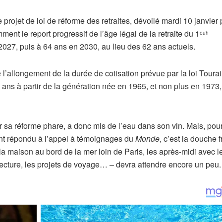
 projet de loi de réforme des retraites, dévoilé mardi 10 janvier 
ent le report progressif de l’âge légal de la retraite du 1
euh
 2027, puis à 64 ans en 2030, au lieu des 62 ans actuels.
l’allongement de la durée de cotisation prévue par la loi Toura
is ans à partir de la génération née en 1965, et non plus en 1973,
ur sa réforme phare, a donc mis de l’eau dans son vin. Mais, pour
nt répondu à l’appel à témoignages du
Monde
, c’est la douche f
la maison au bord de la mer loin de Paris, les après-midi avec l
e lecture, les projets de voyage… – devra attendre encore un peu.