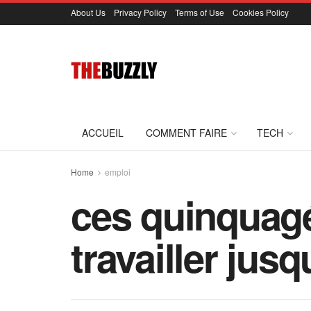
About Us
Privacy Policy
Terms of Use
Cookies Policy
ACCUEIL
COMMENT FAIRE
TECH
Home
emploi
ces quinquagé
travailler jus