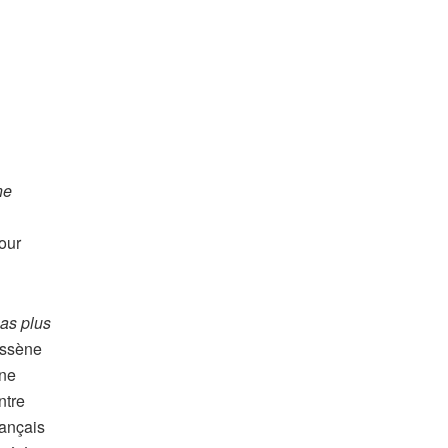
ne
our
pas plus
assène
une
ntre
rançais