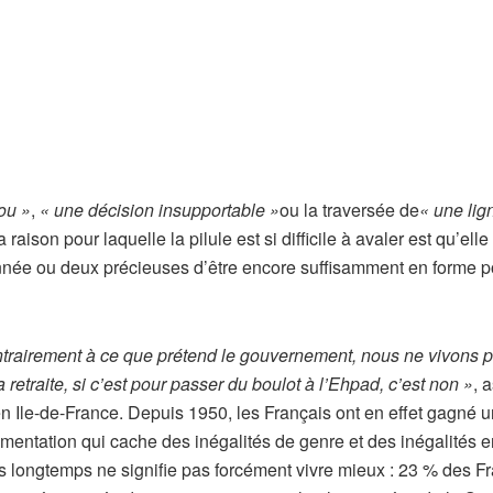
ou »
,
« une décision insupportable »
ou la traversée de
« une lig
raison pour laquelle la pilule est si difficile à avaler est qu’elle
nnée ou deux précieuses d’être encore suffisamment en forme p
ntrairement à ce que prétend le gouvernement, nous ne vivons 
retraite, si c’est pour passer du boulot à l’Ehpad, c’est non »
, 
 Ile-de-France. Depuis 1950, les Français ont en effet gagné 
entation qui cache des inégalités de genre et des inégalités e
us longtemps ne signifie pas forcément vivre mieux : 23 % des F