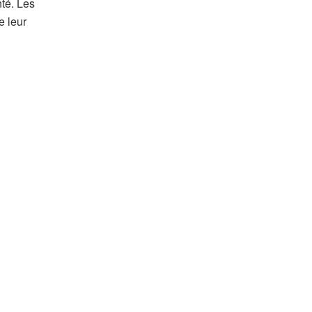
nté. Les
e leur