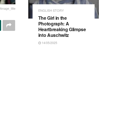
#image_title
ENGLISH STORY
The Girl in the
Photograph: A
Heartbreaking Glimpse
into Auschwitz
14/05/2025