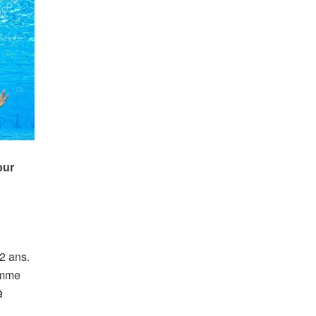
2 ans.
Comme
à