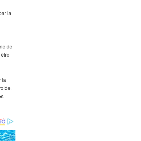
par la
ine de
 être
 la
roide.
es