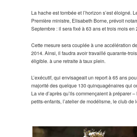
La hache est tombée et l’horizon s’est éloigné. Le
Première ministre, Elisabeth Borne, prévoit notamm
Septembre : il sera fixé à 63 ans et trois mois en
Cette mesure sera couplée à une accélération de 
2014. Ainsi, il faudra avoir travaillé quarante-tro
éligible. à une retraite à taux plein.
L’exécutif, qui envisageait un report à 65 ans po
majorité des quelque 130 quinquagénaires qui o
La vie d’après qu’ils commençaient à préparer – 
petits-enfants, l’atelier de modélisme, le club d