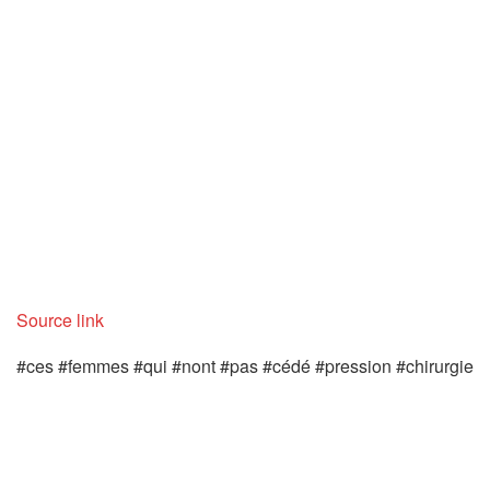
Source link
#ces #femmes #qui #nont #pas #cédé #pression #chirurgie