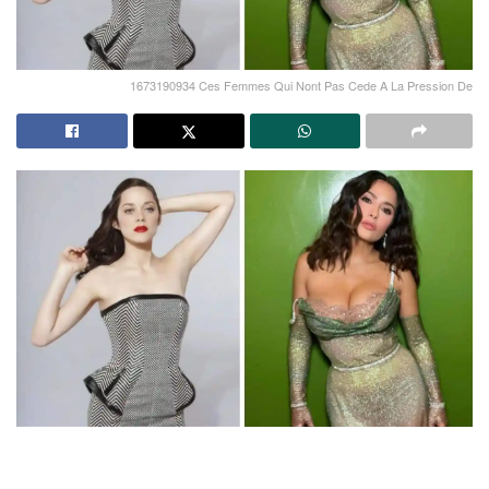
1673190934 Ces Femmes Qui Nont Pas Cede A La Pression De