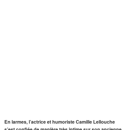
En larmes, l’actrice et humoriste Camille Lellouche
s’est confiée de manière très intime sur son ancienne