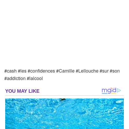
#cash #les #confidences #Camille #Lellouche #sur #son
#addiction #lalcool