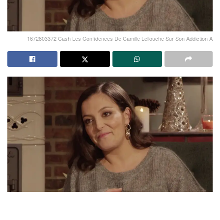
1672803372 Cash Les Confidences De Camille Lellouche Sur Son Addiction A