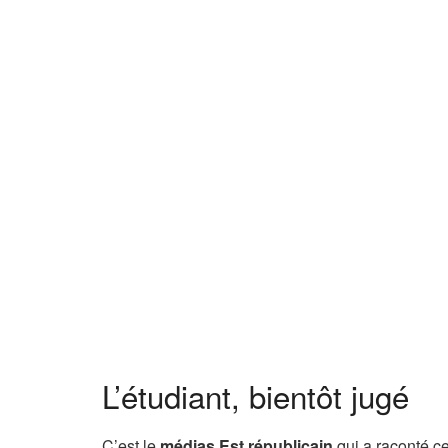
L’étudiant, bientôt jugé
C’est le
médias Est républicain
qui a raconté cet