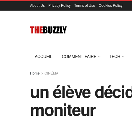
About Us
Privacy Policy
Terms of Use
Cookies Policy
ACCUEIL
COMMENT FAIRE
TECH
Home
CINÉMA
un élève déci
moniteur