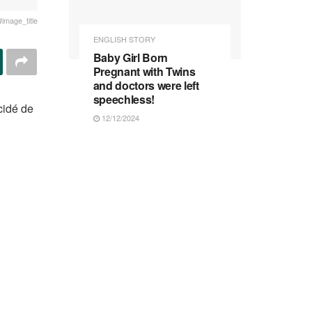
#image_title
ENGLISH STORY
Baby Girl Born
Pregnant with Twins
and doctors were left
speechless!
cidé de
12/12/2024