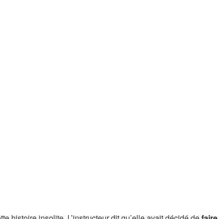
te histoire insolite. L’instructeur dit qu’elle avait décidé de
fair