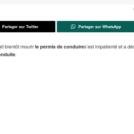
Partager sur Twitter
Partager sur WhatsApp
it bientôt mourir
le permis de conduire
s’est impatienté et a dé
onduite
.