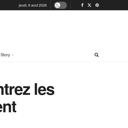
jeudi, 6 août 2026
 Story
trez les
ent