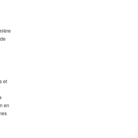
emière
 de
a
on en
mmes