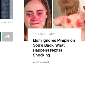
emmes A La
ENGLISH STORY
Mom Ignores Pimple on
Son’s Back, What
Happens Next Is
Shocking
06/07/2023