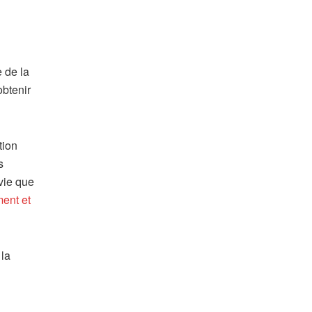
e de la
btenir
tion
s
vie que
ment et
 la