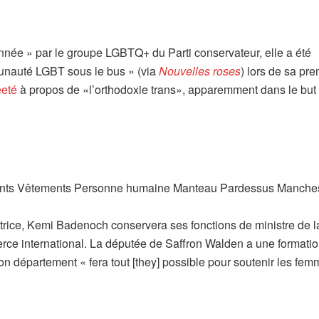
nnée » par le groupe LGBTQ+ du Parti conservateur, elle a été
munauté LGBT sous le bus » (via
Nouvelles roses
) lors de sa pr
eeté
à propos de «l’orthodoxie trans», apparemment dans le but
trice, Kemi Badenoch conservera ses fonctions de ministre de l
rce international. La députée de Saffron Walden a une formati
son département « fera tout [they] possible pour soutenir les fe