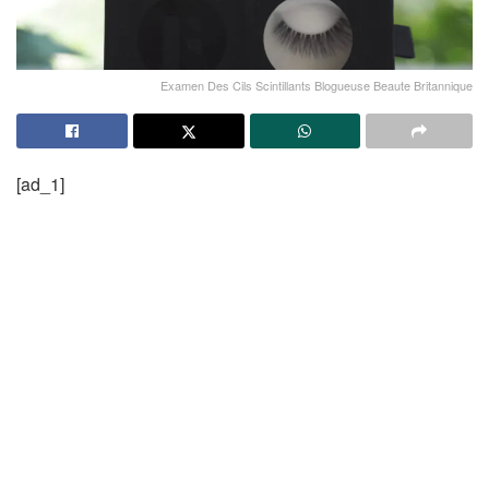
Examen Des Cils Scintillants Blogueuse Beaute Britannique
[ad_1]