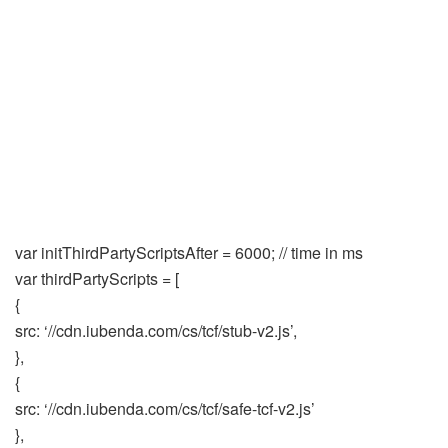
var initThirdPartyScriptsAfter = 6000; // time in ms
var thirdPartyScripts = [
{
src: ‘//cdn.iubenda.com/cs/tcf/stub-v2.js’,
},
{
src: ‘//cdn.iubenda.com/cs/tcf/safe-tcf-v2.js’
},