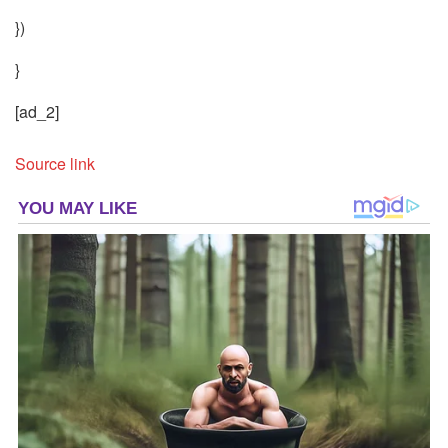
})
}
[ad_2]
Source link