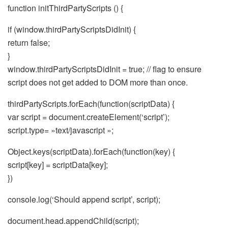
function initThirdPartyScripts () {
if (window.thirdPartyScriptsDidInit) {
return false;
}
window.thirdPartyScriptsDidInit = true; // flag to ensure
script does not get added to DOM more than once.
thirdPartyScripts.forEach(function(scriptData) {
var script = document.createElement(‘script’);
script.type= »text/javascript »;
Object.keys(scriptData).forEach(function(key) {
script[key] = scriptData[key];
})
console.log(‘Should append script’, script);
document.head.appendChild(script);