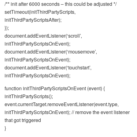
/** init after 6000 seconds – this could be adjusted */
setTimeout(initThirdPartyScripts,
initThirdPartyScriptsAfter);
});
document.addEventListener(‘scroll’,
initThirdPartyScriptsOnEvent);
document.addEventListener(‘mousemove’,
initThirdPartyScriptsOnEvent);
document.addEventListener(‘touchstart’,
initThirdPartyScriptsOnEvent);
function initThirdPartyScriptsOnEvent (event) {
initThirdPartyScripts();
event.currentTarget.removeEventListener(event.type,
initThirdPartyScriptsOnEvent); // remove the event listener
that got triggered
}