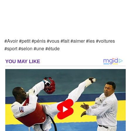
#Avoir #petit #pénis #vous #fait #aimer #les #voitures
#sport #selon #une #étude