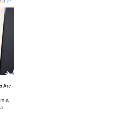
rnie,
la