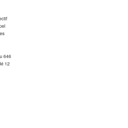
ctif
pel
les
çu 646
dé 12