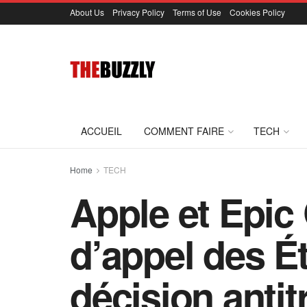
About Us
Privacy Policy
Terms of Use
Cookies Policy
ACCUEIL
COMMENT FAIRE
TECH
Home
TECH
Apple et Epi
d’appel des É
décision antit