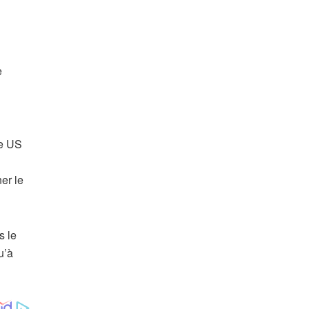
e
9e US
er le
s le
u’à