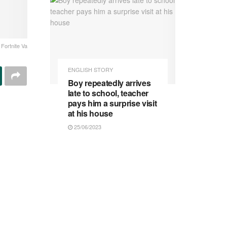
Fortnite Va
ENGLISH STORY
Boy repeatedly arrives
late to school, teacher
pays him a surprise visit
at his house
25/06/2023