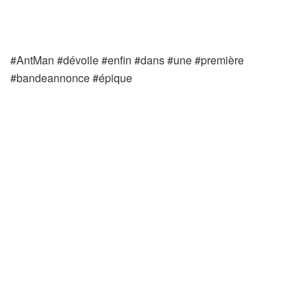
#AntMan #dévoile #enfin #dans #une #première
#bandeannonce #épique