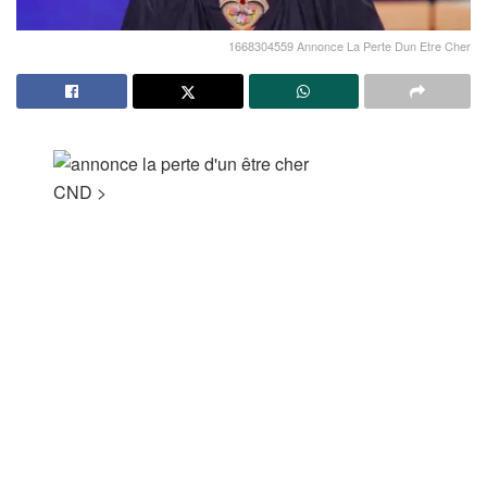
1668304559 Annonce La Perte Dun Etre Cher
CND
>