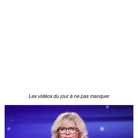
Les vidéos du jour à ne pas manquer
Les vidéos du jour à ne pas manquer