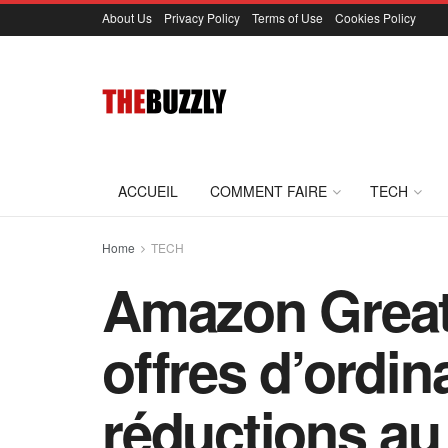
About Us
Privacy Policy
Terms of Use
Cookies Policy
ACCUEIL
COMMENT FAIRE
TECH
Home
TECH
Amazon Great
offres d’ordi
réductions au