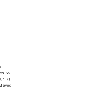
a
es. 55
c un Rs
AM avec