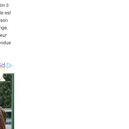
lim 3
le est
 son
nge.
seur
tendue