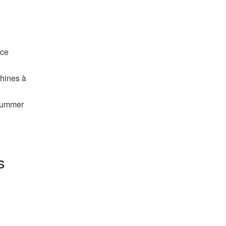
rce
chines à
 Summer
s