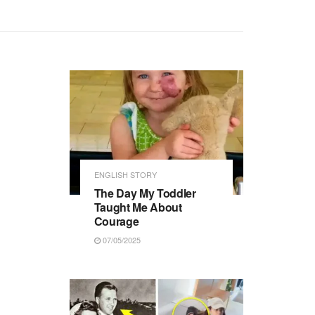
ENGLISH STORY
The Day My Toddler
Taught Me About
Courage
07/05/2025