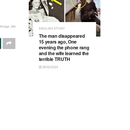
#image_title
ENGLISH STORY
The man disappeared
15 years ago, One
evening the phone rang
and the wife learned the
terrible TRUTH
26/02/2024