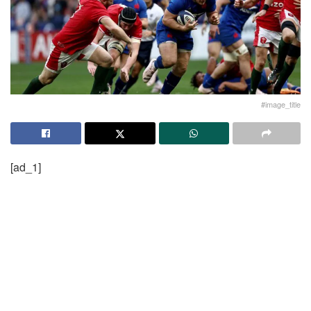
#image_title
[ad_1]