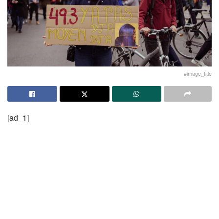
#image_title
[ad_1]