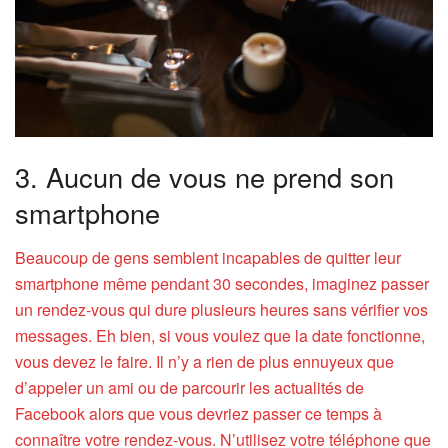
3. Aucun de vous ne prend son
smartphone
Beaucoup de gens semblent incapables de quitter leur
smartphone même pendant 30 secondes, imaginez passer
un rendez-vous qui dure plusieurs heures sans vérifier vos
messages. Eh bien, si vous voulez que la date fonctionne,
vous devez le faire. Il n’y a rien de plus ennuyeux que
d’appeler un ami ou de parcourir les actualités de
Facebook alors que vous devriez passer ce temps à
connaître votre rendez-vous. N’utilisez votre téléphone que